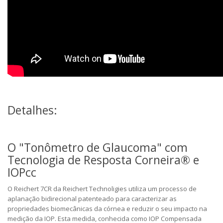
Detalhes:
O "Tonômetro de Glaucoma" com
Tecnologia de Resposta Corneira® e
IOPcc
O Reichert 7CR da Reichert Technoligies utiliza um processo de
aplanação bidirecional patenteado para caracterizar as
propriedades biomecânicas da córnea e reduzir o seu impacto na
medição da IOP. Esta medida, conhecida como IOP Compensada